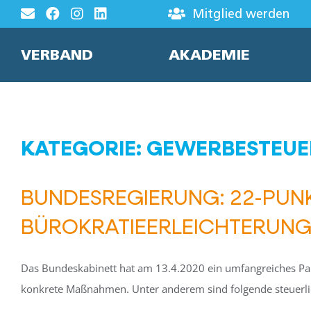
Zum
Mitglied werden
Inhalt
springen
VERBAND
AKADEMIE
KATEGORIE: GEWERBESTEUE
BUNDESREGIERUNG: 22-PUN
BÜROKRATIEERLEICHTERUN
Das Bundeskabinett hat am 13.4.2020 ein umfangreiches Pake
konkrete Maßnahmen. Unter anderem sind folgende steuerl