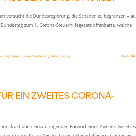
Kraft versucht die Bundesregierung, die Schäden zu begrenzen – a
 Bundestag zum 1. Corona-Steuerhilfegesetz offenbarte, welche
nkungsteuer
,
Gewerbesteuer
,
Meldungen
,
Weiterle
FÜR EIN ZWEITES CORONA-
itionsfraktionen einzubringenden Entwurf eines Zweiten Gesetzes
der Corona-Krise (Zweites Corona-Steuerhilfegesetz) vorgelegt.