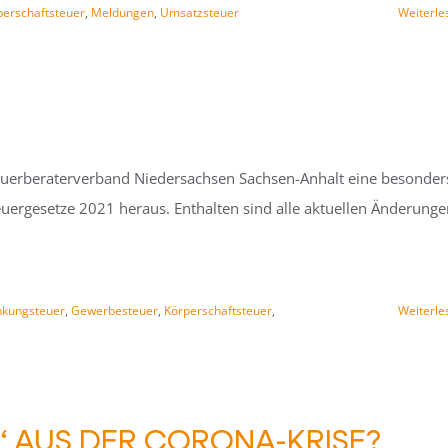
perschaftsteuer
,
Meldungen
,
Umsatzsteuer
Weiterle
teuerberaterverband Niedersachsen Sachsen-Anhalt eine besonder
uergesetze 2021 heraus. Enthalten sind alle aktuellen Änderunge
nkungsteuer
,
Gewerbesteuer
,
Körperschaftsteuer
,
Weiterle
 AUS DER CORONA-KRISE?