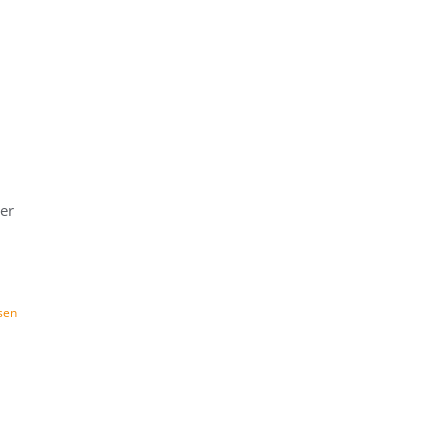
er
sen