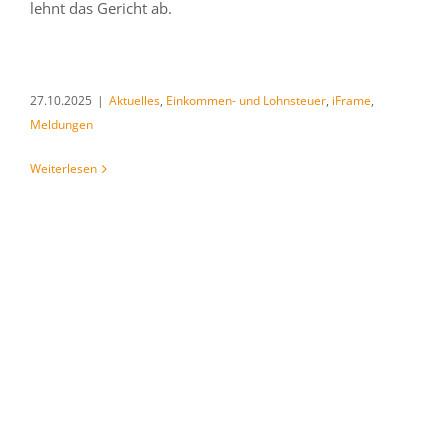
lehnt das Gericht ab.
27.10.2025
|
Aktuelles
,
Einkommen- und Lohnsteuer
,
iFrame
,
Meldungen
Weiterlesen
AKTIVRENTENGESETZ STATT
ARBEITSMARKTSTÄRKUNGSGESE
Das BMF ersetzt das Arbeitsmarktstärkungsgesetz durch das
Aktivrentengesetz. Ziel ist es, längeres Arbeiten steuerlich
attraktiver zu machen.