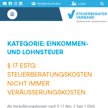
Zum
Mitglied werden
Login
Inhalt
Toggle
springen
Navigation
VERBAND
AKADEMIE
KATEGORIE: EINKOMMEN-
MELDUNGEN
UND LOHNSTEUER
BÖRSEN
§ 17 ESTG:
STEUERBERATUNGSKOSTEN
NICHT IMMER
VERÄUSSERUNGSKOSTEN
Als Veräußerungskosten nach § 17 Abs. 2 Satz 1 EStG