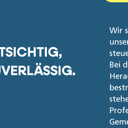
Wir s
unser
TSICHTIG,
steu
Bei 
VERLÄSSIG.
Hera
best
stehe
Profe
Geme