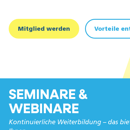
Mitglied werden
Vorteile e
SEMINARE &
WEBINARE
Kontinuierliche Weiterbildung – das bie