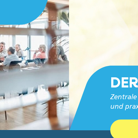
DER
Zentrale
und prax