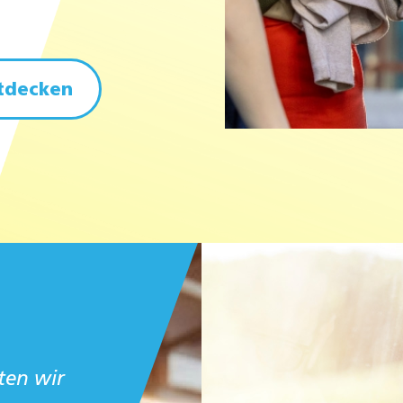
ntdecken
ten wir