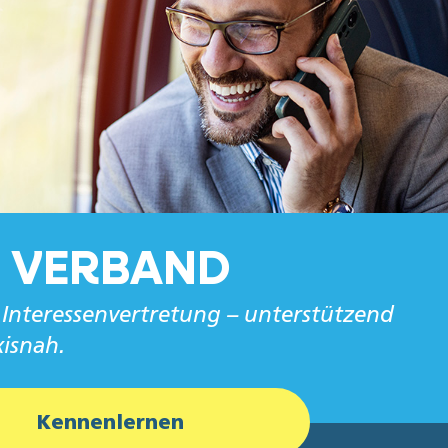
 VERBAND
 Interessenvertretung – unterstützend
isnah.
Kennenlernen