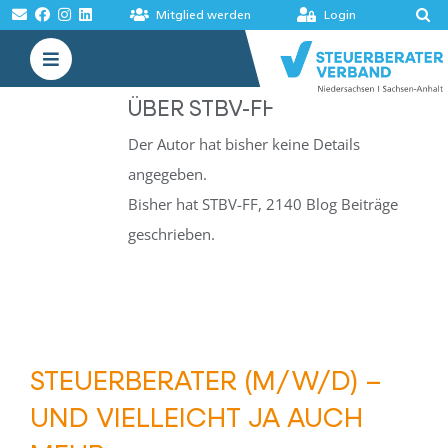
Zum
Mitglied werden
Login
Inhalt
Toggle
springen
Navigation
ÜBER
STBV-FF
VERBAND
Der Autor hat bisher keine Details
AKADEMIE
angegeben.
MELDUNGEN
Bisher hat STBV-FF, 2140 Blog Beiträge
geschrieben.
BÖRSEN
STEUERBERATER (M/W/D) –
UND VIELLEICHT JA AUCH