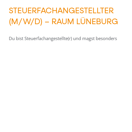
STEUERFACHANGESTELLTER
(M/W/D) – RAUM LÜNEBURG
Du bist Steuerfachangestellte(r) und magst besonders
die Kombination aus Arbeiten mit Zahlen, Menschen
und IT. Dann bist Du bei uns im Team genau richtig!
24.06.2026
|
Angestelltenverhältnis
,
Börsen
,
Lohnbuchhalter/in
,
Lüneburg
,
Steuerassistent/in
,
Steuerfachangestellte/r
Weiterlesen