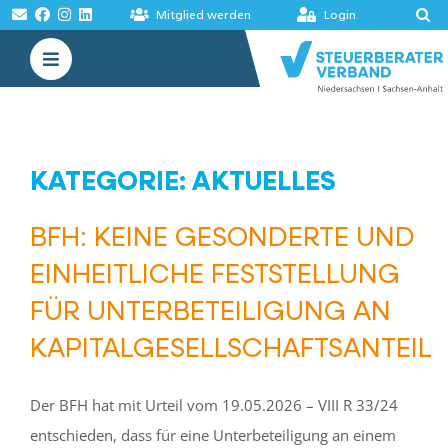
Zum
Mitglied werden
Login
Inhalt
Toggle
springen
Navigation
VERBAND
AKADEMIE
KATEGORIE: AKTUELLES
MELDUNGEN
BFH: KEINE GESONDERTE UND
BÖRSEN
EINHEITLICHE FESTSTELLUNG
FÜR UNTERBETEILIGUNG AN
KAPITALGESELLSCHAFTSANTEIL
Der BFH hat mit Urteil vom 19.05.2026 – VIII R 33/24
entschieden, dass für eine Unterbeteiligung an einem