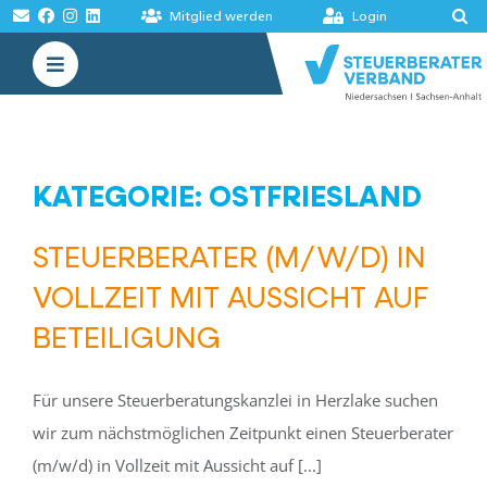
Zum
Mitglied werden
Login
Inhalt
Toggle
springen
Navigation
VERBAND
AKADEMIE
KATEGORIE: OSTFRIESLAND
MELDUNGEN
STEUERBERATER (M/W/D) IN
BÖRSEN
VOLLZEIT MIT AUSSICHT AUF
BETEILIGUNG
Für unsere Steuerberatungskanzlei in Herzlake suchen
wir zum nächstmöglichen Zeitpunkt einen Steuerberater
(m/w/d) in Vollzeit mit Aussicht auf [...]