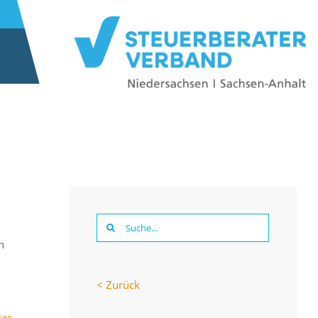
Suche
n
nach:
< Zurück
sen