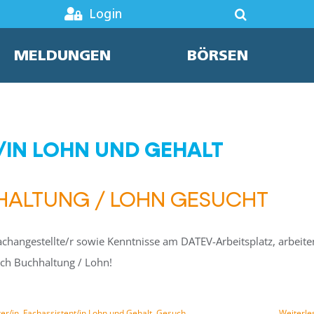
Login
MELDUNGEN
BÖRSEN
/IN LOHN UND GEHALT
HALTUNG / LOHN GESUCHT
achangestellte/r sowie Kenntnisse am DATEV-Arbeitsplatz, arbeite
ich Buchhaltung / Lohn!
er/in
,
Fachassistent/in Lohn und Gehalt
,
Gesuch
,
Weiterle