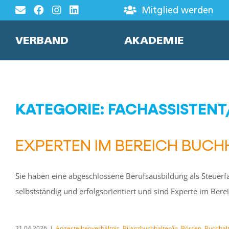
Zum
Mitglied werden
Inhalt
springen
VERBAND
AKADEMIE
KATEGORIE: FACHASSISTENT
EXPERTEN IM BEREICH BUCH
Sie haben eine abgeschlossene Berufsausbildung als Steuerf
selbstständig und erfolgsorientiert und sind Experte im Bere
21.04.2026
|
Angestelltenverhältnis
,
Bilanzbuchhalter/in
,
Börsen
,
Buchhalt