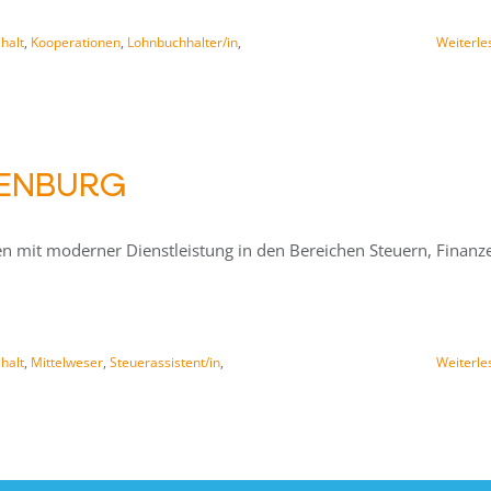
halt
,
Kooperationen
,
Lohnbuchhalter/in
,
Weiterle
IENBURG
en mit moderner Dienstleistung in den Bereichen Steuern, Finanz
halt
,
Mittelweser
,
Steuerassistent/in
,
Weiterle