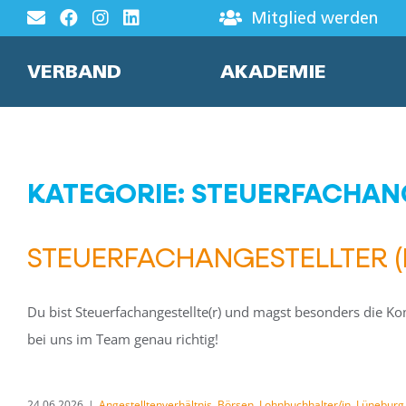
Zum
Mitglied werden
Inhalt
springen
VERBAND
AKADEMIE
KATEGORIE: STEUERFACHAN
STEUERFACHANGESTELLTER 
Du bist Steuerfachangestellte(r) und magst besonders die K
bei uns im Team genau richtig!
24.06.2026
|
Angestelltenverhältnis
,
Börsen
,
Lohnbuchhalter/in
,
Lüneburg