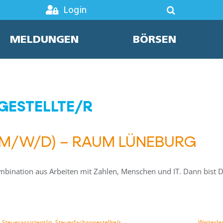
Login
MELDUNGEN
BÖRSEN
GESTELLTE/R
(M/W/D) – RAUM LÜNEBURG
ombination aus Arbeiten mit Zahlen, Menschen und IT. Dann bist 
,
Steuerassistent/in
,
Steuerfachangestellte/r
Weiterle