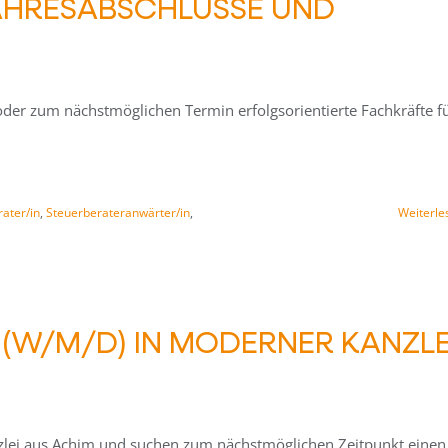
 JAHRESABSCHLÜSSE UND
 oder zum nächstmöglichen Termin erfolgsorientierte Fachkräfte f
ater/in
,
Steuerberateranwärter/in
,
Weiterle
(W/M/D) IN MODERNER KANZLE
zlei aus Achim und suchen zum nächstmöglichen Zeitpunkt einen