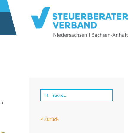
Suche
Du
nach:
< Zurück
sen