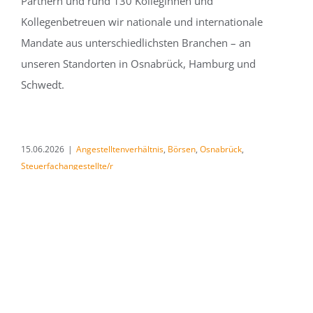
Partnern und rund 130 Kolleginnen und
Kollegenbetreuen wir nationale und internationale
Mandate aus unterschiedlichsten Branchen – an
unseren Standorten in Osnabrück, Hamburg und
Schwedt.
15.06.2026
|
Angestelltenverhältnis
,
Börsen
,
Osnabrück
,
Steuerfachangestellte/r
Weiterlesen
WERDE AUCH DU TEIL
UNSERES TEAMS, ALS