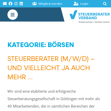
Zum
Mitglied werden
Login
Inhalt
Toggle
springen
Navigation
VERBAND
AKADEMIE
KATEGORIE: BÖRSEN
MELDUNGEN
STEUERBERATER (M/W/D) –
BÖRSEN
UND VIELLEICHT JA AUCH
MEHR …
Wir sind eine etablierte und erfolgreiche
Steuerberatungsgesellschaft in Göttingen mit mehr als
40 Mitarbeitenden, die in sämtlichen Bereichen der