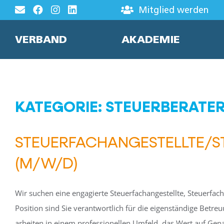
Zum
Mitglied werden
Inhalt
springen
VERBAND
AKADEMIE
KATEGORIE: STEUERBERATER
STEUERFACHANGESTELLTE/S
(M/W/D)
Wir suchen eine engagierte Steuerfachangestellte, Steuerfac
Position sind Sie verantwortlich für die eigenständige Betr
arbeiten in einem professionellen Umfeld, das Wert auf Genau