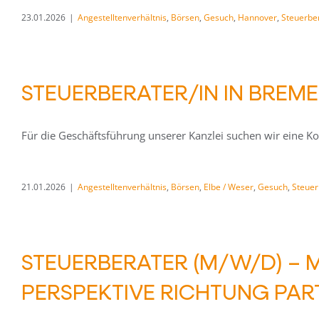
23.01.2026
|
Angestelltenverhältnis
,
Börsen
,
Gesuch
,
Hannover
,
Steuerber
STEUERBERATER/IN IN BREM
Für die Geschäftsführung unserer Kanzlei suchen wir eine Kol
21.01.2026
|
Angestelltenverhältnis
,
Börsen
,
Elbe / Weser
,
Gesuch
,
Steuer
STEUERBERATER (M/W/D) –
PERSPEKTIVE RICHTUNG PA