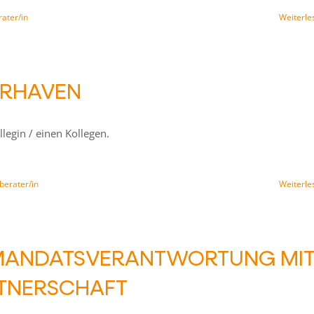
ater/in
Weiterle
ERHAVEN
legin / einen Kollegen.
berater/in
Weiterle
 MANDATSVERANTWORTUNG MI
RTNERSCHAFT