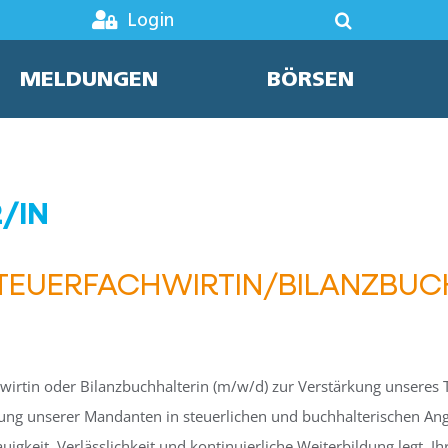
Login
MELDUNGEN
BÖRSEN
/IN
TEUERFACHWIRTIN/BILANZBUC
hwirtin oder Bilanzbuchhalterin (m/w/d) zur Verstärkung unseres 
euung unserer Mandanten in steuerlichen und buchhalterischen Ang
igkeit, Verlässlichkeit und kontinuierliche Weiterbildung legt. 