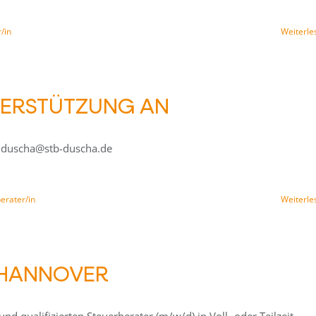
/in
Weiterle
TERSTÜTZUNG AN
.duscha@stb-duscha.de
erater/in
Weiterle
 HANNOVER