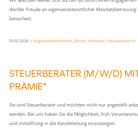
Wir wachsen weiter und suchen ab sofort einen engagierten un
die/der Freude an eigenverantwortlicher Mandatsbetreuung
bereichert.
03.02.2026
|
Angestelltenverhältnis
,
Börsen
,
Hannover
,
Steuerberater/in
STEUERBERATER (M/W/D) MI
PRÄMIE*
Sie sind Steuerberater und möchten nicht nur angestellt arbei
werden. Bei uns haben Sie die Möglichkeit, früh Verantwo
und mittelfristig in die Kanzleileitung einzusteigen.