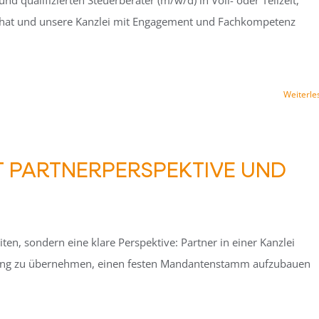
d qualifizierten Steuerberater (m/w/d) in Voll- oder Teilzeit,
 hat und unsere Kanzlei mit Engagement und Fachkompetenz
Weiterle
T PARTNERPERSPEKTIVE UND
ten, sondern eine klare Perspektive: Partner in einer Kanzlei
rtung zu übernehmen, einen festen Mandantenstamm aufzubauen