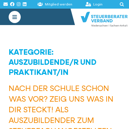
Zum
Mitglied werden
Login
Inhalt
Toggle
springen
Navigation
VERBAND
AKADEMIE
KATEGORIE:
MELDUNGEN
AUSZUBILDENDE/R UND
PRAKTIKANT/IN
BÖRSEN
NACH DER SCHULE SCHON
WAS VOR? ZEIG UNS WAS IN
DIR STECKT! ALS
AUSZUBILDENDER ZUM