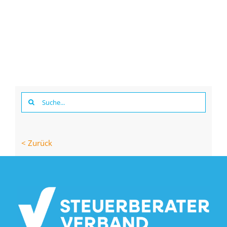
Suche
nach:
< Zurück