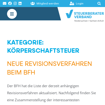
Zum
Mitglied werden
Login
Inhalt
Toggle
springen
Navigation
VERBAND
AKADEMIE
KATEGORIE:
MELDUNGEN
KÖRPERSCHAFTSTEUER
BÖRSEN
NEUE REVISIONSVERFAHREN
BEIM BFH
Der BFH hat die Liste der derzeit anhängigen
Revisionsverfahren aktualisiert. Nachfolgend finden Sie
eine Zusammenstellung der interessantesten