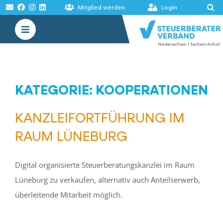
Zum
Mitglied werden
Login
Inhalt
Toggle
springen
Navigation
VERBAND
AKADEMIE
KATEGORIE: KOOPERATIONEN
MELDUNGEN
KANZLEIFORTFÜHRUNG IM
BÖRSEN
RAUM LÜNEBURG
Digital organisierte Steuerberatungskanzlei im Raum
Lüneburg zu verkaufen, alternativ auch Anteilserwerb,
überleitende Mitarbeit möglich.