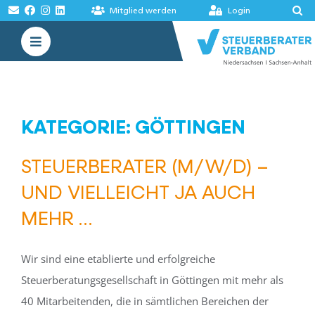
Zum
Mitglied werden
Login
Inhalt
Toggle
springen
Navigation
VERBAND
AKADEMIE
KATEGORIE: GÖTTINGEN
MELDUNGEN
STEUERBERATER (M/W/D) –
BÖRSEN
UND VIELLEICHT JA AUCH
MEHR …
Wir sind eine etablierte und erfolgreiche
Steuerberatungsgesellschaft in Göttingen mit mehr als
40 Mitarbeitenden, die in sämtlichen Bereichen der