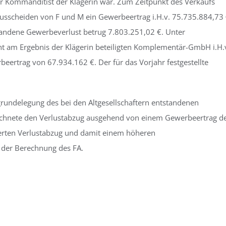
ger Kommanditist der Klägerin war. Zum Zeitpunkt des Verkaufs
Ausscheiden von F und M ein Gewerbeertrag i.H.v. 75.735.884,73
tandene Gewerbeverlust betrug 7.803.251,02 €. Unter
cht am Ergebnis der Klägerin beteiligten Komplementär-GmbH i.H.
beertrag von 67.934.162 €. Der für das Vorjahr festgestellte
grundelegung des bei den Altgesellschaftern entstandenen
echnete den Verlustabzug ausgehend von einem Gewerbeertrag d
erten Verlustabzug und damit einem höheren
 der Berechnung des FA.