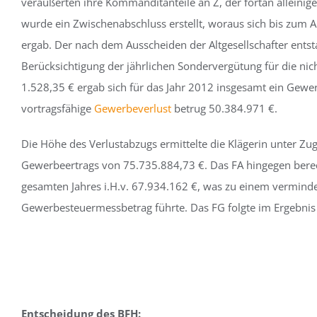
veräußerten ihre Kommanditanteile an Z, der fortan alleini
wurde ein Zwischenabschluss erstellt, woraus sich bis zum 
ergab. Der nach dem Ausscheiden der Altgesellschafter ents
Berücksichtigung der jährlichen Sondervergütung für die ni
1.528,35 € ergab sich für das Jahr 2012 insgesamt ein Gewer
vortragsfähige
Gewerbeverlust
betrug 50.384.971 €.
Die Höhe des Verlustabzugs ermittelte die Klägerin unter Zu
Gewerbeertrags von 75.735.884,73 €. Das FA hingegen ber
gesamten Jahres i.H.v. 67.934.162 €, was zu einem vermind
Gewerbesteuermessbetrag führte. Das FG folgte im Ergebnis
Entscheidung des BFH: