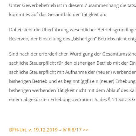
Unter Gewerbebetrieb ist in diesem Zusammenhang die tatsä
kommt es auf das Gesamtbild der Tätigkeit an.
Dabei steht die Überführung wesentlicher Betriebsgrundlagen
Reserven, der Einstellung des „bisherigen“ Betriebs nicht e
Sind nach der erforderlichen Würdigung der Gesamtumstände 
sachliche Steuerpflicht für den bisherigen Betrieb mit der Ei
sachliche Steuerpflicht mit Aufnahme der (neuen) werbenden
bisherigen Betrieb und es beginnt (ggf.) ein (neuer) Erhebung
bisherigen werbenden Tätigkeit nicht mit dem Ablauf des K
einem abgekürzten Erhebungszeitraum i.S. des § 14 Satz 3 
BFH-Urt. v. 19.12.2019 – IV R 8/17 >>