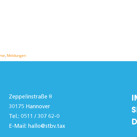
ame
,
Meldungen
I
Zeppelinstraße 8
30175 Hannover
S
Tel.: 0511 / 307 62-0
D
E-Mail:
hallo@stbv.tax