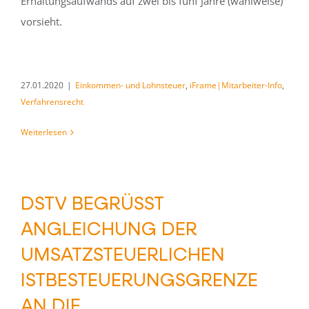
Erhaltungsaufwands auf zwei bis fünf Jahre (wahlweise)
vorsieht.
27.01.2020
|
Einkommen- und Lohnsteuer
,
iFrame|Mitarbeiter-Info
,
Verfahrensrecht
Weiterlesen
DSTV BEGRÜSST A
NGLEICHUNG DER U
MSATZSTEUERLICHEN I
STBESTEUERUNGSGRENZE A
N DIE B