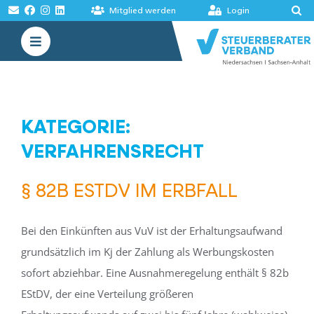
Zum
Mitglied werden
Login
Inhalt
Toggle
springen
Navigation
VERBAND
AKADEMIE
KATEGORIE:
MELDUNGEN
VERFAHRENSRECHT
BÖRSEN
§ 82B ESTDV IM ERBFALL
Bei den Einkünften aus VuV ist der Erhaltungsaufwand
grundsätzlich im Kj der Zahlung als Werbungskosten
sofort abziehbar. Eine Ausnahmeregelung enthält § 82b
EStDV, der eine Verteilung größeren