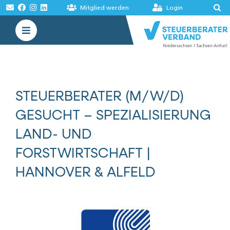
Zum
Mitglied werden
Login
Inhalt
Toggle
springen
Navigation
VERBAND
AKADEMIE
STEUERBERATER (M/W/D)
MELDUNGEN
GESUCHT – SPEZIALISIERUNG
BÖRSEN
LAND- UND
FORSTWIRTSCHAFT |
HANNOVER & ALFELD