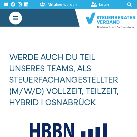
Zum
Mitglied werden
Login
Inhalt
Toggle
springen
Navigation
VERBAND
AKADEMIE
WERDE AUCH DU TEIL
MELDUNGEN
UNSERES TEAMS, ALS
BÖRSEN
STEUERFACHANGESTELLTER
(M/W/D) VOLLZEIT, TEILZEIT,
HYBRID I OSNABRÜCK