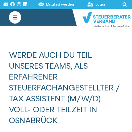
Zum
Mitglied werden
Login
Inhalt
Toggle
springen
Navigation
VERBAND
AKADEMIE
WERDE AUCH DU TEIL
MELDUNGEN
UNSERES TEAMS, ALS
BÖRSEN
ERFAHRENER
STEUERFACHANGESTELLTER /
TAX ASSISTENT (M/W/D)
VOLL- ODER TEILZEIT IN
OSNABRÜCK