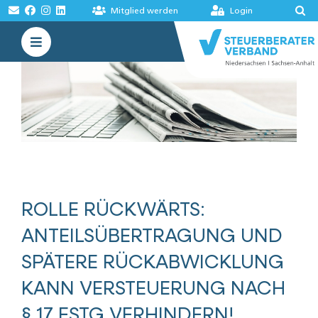
Zum
Mitglied werden
Login
Inhalt
Toggle
springen
Navigation
VERBAND
AKADEMIE
MELDUNGEN
BÖRSEN
ROLLE RÜCKWÄRTS:
ANTEILSÜBERTRAGUNG UND
SPÄTERE RÜCKABWICKLUNG
KANN VERSTEUERUNG NACH
§ 17 ESTG VERHINDERN!