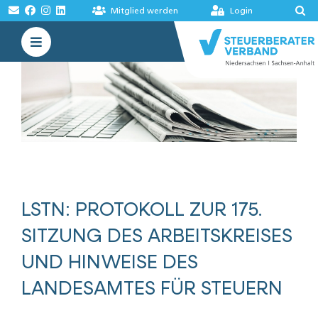
Zum
Mitglied werden
Login
Inhalt
Toggle
springen
Navigation
VERBAND
AKADEMIE
MELDUNGEN
BÖRSEN
LSTN: PROTOKOLL ZUR 175.
SITZUNG DES ARBEITSKREISES
UND HINWEISE DES
LANDESAMTES FÜR STEUERN