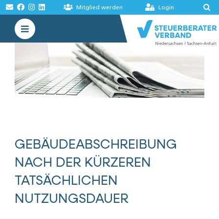
Zum
Mitglied werden
Login
Inhalt
Toggle
springen
Navigation
VERBAND
AKADEMIE
MELDUNGEN
BÖRSEN
GEBÄUDEABSCHREIBUNG
NACH DER KÜRZEREN
TATSÄCHLICHEN
NUTZUNGSDAUER