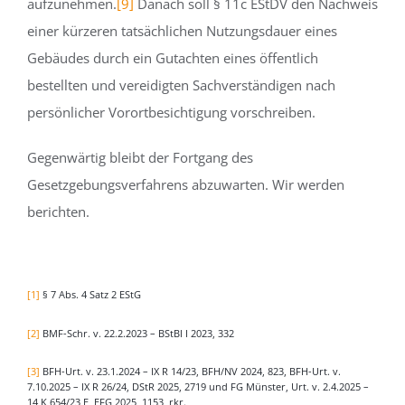
aufzunehmen.
[9]
Danach soll § 11c EStDV den Nachweis
einer kürzeren tatsächlichen Nutzungsdauer eines
Gebäudes durch ein Gutachten eines öffentlich
bestellten und vereidigten Sachverständigen nach
persönlicher Vorortbesichtigung vorschreiben.
Gegenwärtig bleibt der Fortgang des
Gesetzgebungsverfahrens abzuwarten. Wir werden
berichten.
[1]
§ 7 Abs. 4 Satz 2 EStG
[2]
BMF-Schr. v. 22.2.2023 – BStBl I 2023, 332
[3]
BFH-Urt. v. 23.1.2024 – IX R 14/23, BFH/NV 2024, 823, BFH-Urt. v.
7.10.2025 – IX R 26/24, DStR 2025, 2719 und FG Münster, Urt. v. 2.4.2025 –
14 K 654/23 E, EFG 2025, 1153, rkr.