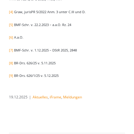
[4]
Graw, jurisPR 5/2022 Anm. 3 unter C.III und D.
[5]
BMF-Schr. v. 22.2.2023 – a.a.O. Rz. 24
[6]
A.a.O.
[7]
BMF-Schr. v. 1.12.2025 – DStR 2025, 2848
[8]
BR-Drs. 626/25 v. 5.11.2025
[9]
BR-Drs. 626/1/25 v. 5.12.2025
19.12.2025
|
Aktuelles
,
iFrame
,
Meldungen