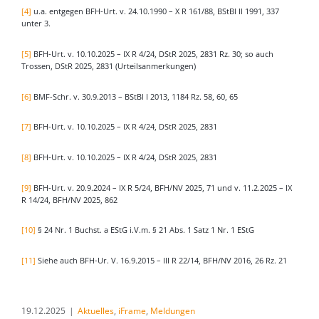
[4]
u.a. entgegen BFH-Urt. v. 24.10.1990 – X R 161/88, BStBl II 1991, 337
unter 3.
[5]
BFH-Urt. v. 10.10.2025 – IX R 4/24, DStR 2025, 2831 Rz. 30; so auch
Trossen, DStR 2025, 2831 (Urteilsanmerkungen)
[6]
BMF-Schr. v. 30.9.2013 – BStBl I 2013, 1184 Rz. 58, 60, 65
[7]
BFH-Urt. v. 10.10.2025 – IX R 4/24, DStR 2025, 2831
[8]
BFH-Urt. v. 10.10.2025 – IX R 4/24, DStR 2025, 2831
[9]
BFH-Urt. v. 20.9.2024 – IX R 5/24, BFH/NV 2025, 71 und v. 11.2.2025 – IX
R 14/24, BFH/NV 2025, 862
[10]
§ 24 Nr. 1 Buchst. a EStG i.V.m. § 21 Abs. 1 Satz 1 Nr. 1 EStG
[11]
Siehe auch BFH-Ur. V. 16.9.2015 – III R 22/14, BFH/NV 2016, 26 Rz. 21
19.12.2025
|
Aktuelles
,
iFrame
,
Meldungen