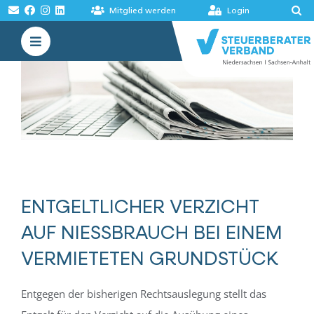
Zum
Mitglied werden
Login
Inhalt
Toggle
springen
Navigation
VERBAND
AKADEMIE
MELDUNGEN
BÖRSEN
ENTGELTLICHER VERZICHT
AUF NIESSBRAUCH BEI EINEM V
ERMIETETEN GRUNDSTÜCK
Entgegen der bisherigen Rechtsauslegung stellt das