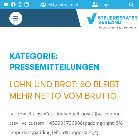
Zum
Mitglied werden
Login
Inhalt
Toggle
springen
Navigation
VERBAND
AKADEMIE
KATEGORIE:
MELDUNGEN
PRESSEMITTEILUNGEN
BÖRSEN
LOHN UND BROT: SO BLEIBT
MEHR NETTO VOM BRUTTO
[vc_row el_class="css_individuell_posts"][vc_column
css=".vc_custom_1453901736908{padding-right: 5%
!important;padding-left: 5% !important;}"]