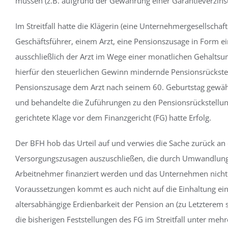
müssen (z.B. aufgrund der Gewährung einer Garantieverzinsu
Im Streitfall hatte die Klägerin (eine Unternehmergesellscha
Geschäftsführer, einem Arzt, eine Pensionszusage in Form ein
ausschließlich der Arzt im Wege einer monatlichen Gehaltsum
hierfür den steuerlichen Gewinn mindernde Pensionsrückstel
Pensionszusage dem Arzt nach seinem 60. Geburtstag gewährt
und behandelte die Zuführungen zu den Pensionsrückstellu
gerichtete Klage vor dem Finanzgericht (FG) hatte Erfolg.
Der BFH hob das Urteil auf und verwies die Sache zurück an d
Versorgungszusagen auszuschließen, die durch Umwandlung 
Arbeitnehmer finanziert werden und das Unternehmen nicht 
Voraussetzungen kommt es auch nicht auf die Einhaltung ein
altersabhängige Erdienbarkeit der Pension an (zu Letzterem 
die bisherigen Feststellungen des FG im Streitfall unter meh