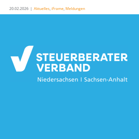
20.02.2026
|
Aktuelles
,
iFrame
,
Meldungen