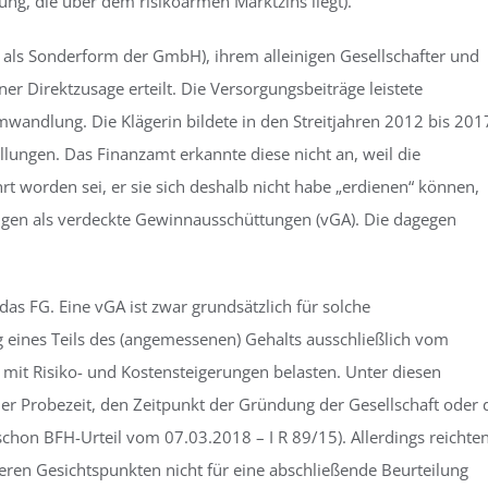
ng, die über dem risikoarmen Marktzins liegt).
ft als Sonderform der GmbH), ihrem alleinigen Gesellschafter und
er Direktzusage erteilt. Die Versorgungsbeiträge leistete
wandlung. Die Klägerin bildete in den Streitjahren 2012 bis 201
lungen. Das Finanzamt erkannte diese nicht an, weil die
 worden sei, er sie sich deshalb nicht habe „erdienen“ können,
ngen als verdeckte Gewinnausschüttungen (vGA). Die dagegen
as FG. Eine vGA ist zwar grundsätzlich für solche
eines Teils des (angemessenen) Gehalts ausschließlich vom
mit Risiko- und Kostensteigerungen belasten. Unter diesen
er Probezeit, den Zeitpunkt der Gründung der Gesellschaft oder 
schon BFH-Urteil vom 07.03.2018 – I R 89/15). Allerdings reichte
reren Gesichtspunkten nicht für eine abschließende Beurteilung