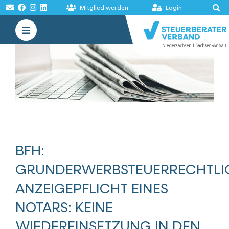
Zum
Mitglied werden
Login
Inhalt
Toggle
springen
Navigation
VERBAND
AKADEMIE
MELDUNGEN
BÖRSEN
BFH:
GRUNDERWERBSTEUERRECHTLI
ANZEIGEPFLICHT EINES
NOTARS: KEINE
WIEDEREINSETZUNG IN DEN