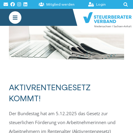
Zum
Mitglied werden
Login
Inhalt
Toggle
springen
Navigation
VERBAND
AKADEMIE
MELDUNGEN
BÖRSEN
AKTIVRENTENGESETZ
KOMMT!
Der Bundestag hat am 5.12.2025 das Gesetz zur
steuerlichen Förderung von Arbeitnehmerinnen und
Arbeitnehmern im Rentenalter (Aktivrentengesetz)