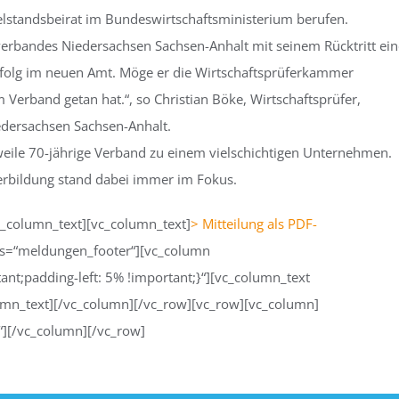
telstandsbeirat im Bundeswirtschaftsministerium berufen.
rverbandes Niedersachsen Sachsen-Anhalt mit seinem Rücktritt ein
rfolg im neuen Amt. Möge er die Wirtschaftsprüferkammer
 Verband getan hat.“, so Christian Böke, Wirtschaftsprüfer,
edersachsen Sachsen-Anhalt.
erweile 70-jährige Verband zu einem vielschichtigen Unternehmen.
erbildung stand dabei immer im Fokus.
c_column_text][vc_column_text]
> Mitteilung als PDF-
ass=“meldungen_footer“][vc_column
t;padding-left: 5% !important;}“][vc_column_text
umn_text][/vc_column][/vc_row][vc_row][vc_column]
“][/vc_column][/vc_row]