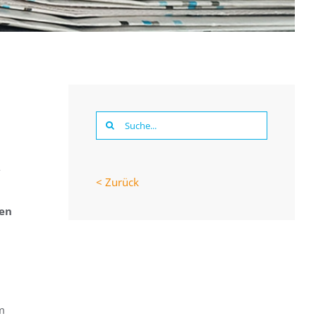
Suche
nach:
-
< Zurück
ten
m