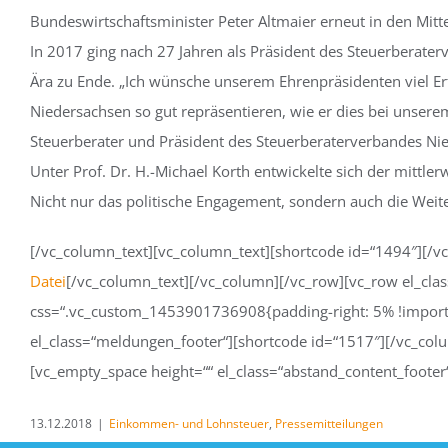
Bundeswirtschaftsminister Peter Altmaier erneut in den Mit
In 2017 ging nach 27 Jahren als Präsident des Steuerberate
Ära zu Ende. „Ich wünsche unserem Ehrenpräsidenten viel E
Niedersachsen so gut repräsentieren, wie er dies bei unserem
Steuerberater und Präsident des Steuerberaterverbandes Ni
Unter Prof. Dr. H.-Michael Korth entwickelte sich der mittl
Nicht nur das politische Engagement, sondern auch die Weit
[/vc_column_text][vc_column_text][shortcode id=“1494″][/v
Datei
[/vc_column_text][/vc_column][/vc_row][vc_row el_cl
css=“.vc_custom_1453901736908{padding-right: 5% !importan
el_class=“meldungen_footer“][shortcode id=“1517″][/vc_col
[vc_empty_space height=““ el_class=“abstand_content_footer
13.12.2018
|
Einkommen- und Lohnsteuer
,
Pressemitteilungen