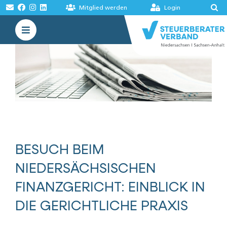
Zum
Mitglied werden
Login
Inhalt
Toggle
springen
Navigation
VERBAND
AKADEMIE
MELDUNGEN
BÖRSEN
BESUCH BEIM
NIEDERSÄCHSISCHEN
FINANZGERICHT: EINBLICK IN
DIE GERICHTLICHE PRAXIS