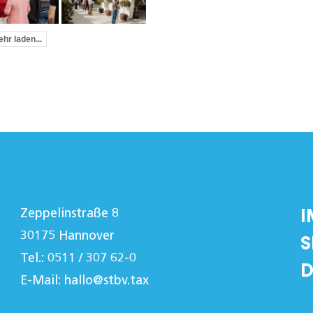
hr laden...
I
Zeppelinstraße 8
30175 Hannover
S
Tel.: 0511 / 307 62-0
D
E-Mail:
hallo@stbv.tax