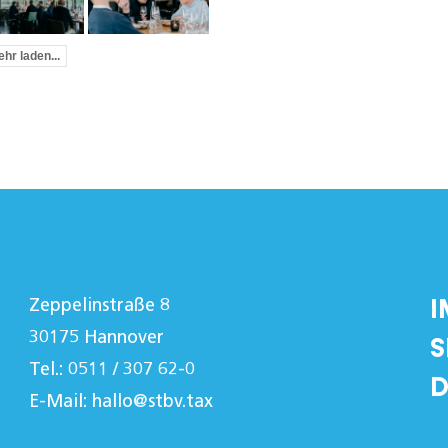
hr laden...
I
Zeppelinstraße 8
30175 Hannover
S
Tel.: 0511 / 307 62-0
D
E-Mail:
hallo@stbv.tax