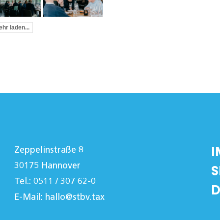
hr laden...
I
Zeppelinstraße 8
30175 Hannover
S
Tel.: 0511 / 307 62-0
D
E-Mail:
hallo@stbv.tax